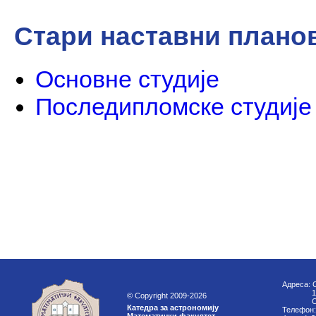
Стари наставни плано
Основне студије
Последипломске студије
Адреса: 
11000
© Copyright 2009-2026
Срб
Катедра за астрономију
Телефон: