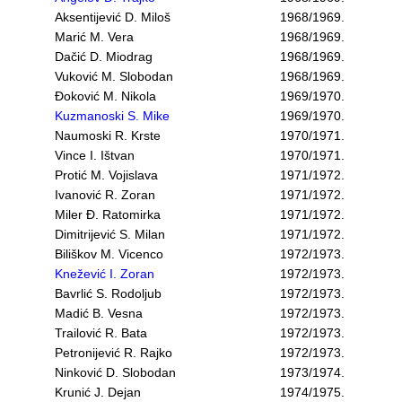
Aksentijević D. Miloš
1968/1969.
Marić M. Vera
1968/1969.
Dačić D. Miodrag
1968/1969.
Vuković M. Slobodan
1968/1969.
Đoković M. Nikola
1969/1970.
Kuzmanoski S. Mike
1969/1970.
Naumoski R. Krste
1970/1971.
Vince I. Ištvan
1970/1971.
Protić M. Vojislava
1971/1972.
Ivanović R. Zoran
1971/1972.
Miler Đ. Ratomirka
1971/1972.
Dimitrijević S. Milan
1971/1972.
Biliškov M. Vicenco
1972/1973.
Knežević I. Zoran
1972/1973.
Bavrlić S. Rodoljub
1972/1973.
Madić B. Vesna
1972/1973.
Trailović R. Bata
1972/1973.
Petronijević R. Rajko
1972/1973.
Ninković D. Slobodan
1973/1974.
Krunić J. Dejan
1974/1975.