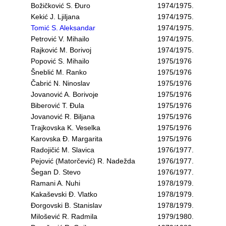
Božičković S. Đuro
1974/1975.
Kekić J. Ljiljana
1974/1975.
Tomić S. Aleksandar
1974/1975.
Petrović V. Mihailo
1974/1975.
Rajković M. Borivoj
1974/1975.
Popović S. Mihailo
1975/1976
Šneblić M. Ranko
1975/1976
Čabrić N. Ninoslav
1975/1976
Jovanović A. Borivoje
1975/1976
Biberović T. Đula
1975/1976
Jovanović R. Biljana
1975/1976
Trajkovska K. Veselka
1975/1976
Karovska Đ. Margarita
1975/1976
Radojičić M. Slavica
1976/1977.
Pejović (Matorčević) R. Nadežda
1976/1977.
Šegan D. Stevo
1976/1977.
Ramani A. Nuhi
1978/1979.
Kakaševski Đ. Vlatko
1978/1979.
Đorgovski B. Stanislav
1978/1979.
Milošević R. Radmila
1979/1980.