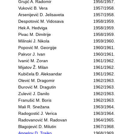
Grujić A. Radomir
1956/1957.
Vuković B. Vera
1957/1958.
Arsenijević D. Jelisaveta
1957/1958.
Despotović M. Vidosava
1958/1959.
Hek A. Hedviga
1958/1959.
Pivac M. Dimitrije
1958/1959.
Milinski J. Nikola
1959/1960.
Popović M. Georgije
1960/1961.
Pakvor J. Ivan
1960/1961.
Ivanić M. Zoran
1961/1962.
Mijatov Ž. Milan
1961/1962.
Kubičela Đ. Aleksandar
1961/1962.
Olević M. Dragomir
1962/1963.
Đurović M. Dragutin
1962/1963.
Zulević J. Danilo
1962/1963.
Franušić M. Boris
1962/1963.
Mali R. Snežana
1963/1964.
Radogostić J. Verica
1963/1964.
Radovanović M. Radovan
1964/1965.
Blagojević D. Milutin
1967/1968.
Angelov D. Trajko
1968/1969.