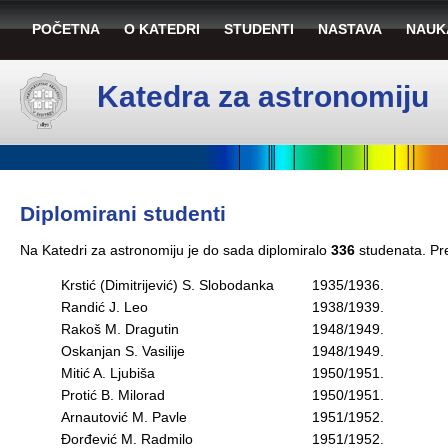
POČETNA
O KATEDRI
STUDENTI
NASTAVA
NAUK
Katedra za astronomiju
Diplomirani studenti
Na Katedri za astronomiju je do sada diplomiralo
336
studenata. Pre
Krstić (Dimitrijević) S. Slobodanka
1935/1936.
Randić J. Leo
1938/1939.
Rakoš M. Dragutin
1948/1949.
Oskanjan S. Vasilije
1948/1949.
Mitić A. Ljubiša
1950/1951.
Protić B. Milorad
1950/1951.
Arnautović M. Pavle
1951/1952.
Đorđević M. Radmilo
1951/1952.