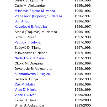
Đurišić D. Ljubomir
1995/1996.
Čuljić M. Aleksandar
1995/1996.
Milošević-Zdjelar M. Vesna
1995/1996.
Vranešević (Popović) S. Nataša
1996/1997.
Bon A. Edi
1996/1997.
Kovačević B. Anđelka
1996/1997.
Stanić (Trajković) M. Nataša
1996/1997.
Simić J. Zoran
1997/1998.
Petrović I. Jelena
1997/1998.
Zečević D. Tijana
1997/1998.
Milovanović D. Nenad
1997/1998.
Nedeljković D. Saša
1997/1998.
Okolić M. Dragana
1998/1999.
Jovanović Đ. Aleksandra
1998/1999.
Kuzmanovska T. Olgica
1998/1999.
Skoko R. Dunja
1998/1999.
Ćuk M. Matija
1998/1999.
Vitas D. Nikola
1998/1999.
Vince I. Oliver
1999/2000.
Kereš D. Dušan
1999/2000.
Simić S. Aleksandar
1999/2000.