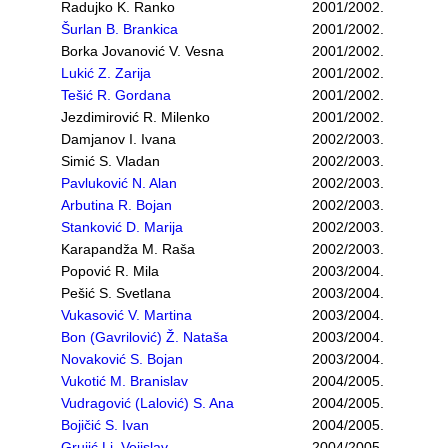
Radujko K. Ranko
2001/2002.
Šurlan B. Brankica
2001/2002.
Borka Jovanović V. Vesna
2001/2002.
Lukić Z. Zarija
2001/2002.
Tešić R. Gordana
2001/2002.
Jezdimirović R. Milenko
2001/2002.
Damjanov I. Ivana
2002/2003.
Simić S. Vladan
2002/2003.
Pavluković N. Alan
2002/2003.
Arbutina R. Bojan
2002/2003.
Stanković D. Marija
2002/2003.
Karapandža M. Raša
2002/2003.
Popović R. Mila
2003/2004.
Pešić S. Svetlana
2003/2004.
Vukasović V. Martina
2003/2004.
Bon (Gavrilović) Ž. Nataša
2003/2004.
Novaković S. Bojan
2003/2004.
Vukotić M. Branislav
2004/2005.
Vudragović (Lalović) S. Ana
2004/2005.
Bojičić S. Ivan
2004/2005.
Grujić Lj. Vojislav
2004/2005.