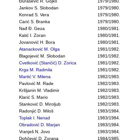
Đurašević R. Gojko
1979/1980.
Jankov S. Slobodan
1979/1980.
Konrad S. Vera
1979/1980.
Carić S. Branka
1979/1980.
Nađ Đ. Geza
1980/1981.
Katić I. Zoran
1980/1981.
Jovanović H. Bora
1980/1981.
Atanacković M. Olga
1981/1982.
Blagojević M. Slobodan
1981/1982.
Cvetković (Stančić) D. Zorica
1981/1982.
Krga M. Radmila
1981/1982.
Martić V. Milena
1982/1983.
Pavlović M. Rade
1982/1983.
Kršljanin M. Vladimir
1982/1983.
Klarić S. Mario
1982/1983.
Stanković D. Miroljub
1982/1983.
Radonjić D. Miloš
1983/1984.
Toplak I. Nenad
1983/1984.
Obradović D. Marjan
1983/1984.
Vranješ N. Jovo
1983/1984.
Dohčević D. Zorana
1984/1985.