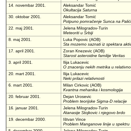
14. novembar 2001.
Aleksandar Tomić
Okultacija Saturna
30. oktobar 2001.
Aleksandar Tomić
Potpuno pomračenje Sunca na Palić
22. maj 2001.
Jelena Milogradov-Turin
Meteoriti u Srbiji
8. maj 2001.
Luka Popovic (AOB)
Sta mozemo saznati iz spektara aktiv
17. april 2001.
Zoran Knezevic (AOB)
Starost asteroidne familije Veritas
3. april 2001.
Ilija Lukacevic
O znacenju nekih metrika u relativno
20. mart 2001.
Ilija Lukacevic
Neki prilazi relativnosti
6. mart 2001.
Milan Cirkovic (AOB)
Kvantna mehanika i kosmologija
20. februar 2001.
Dejan Urosevic
Problem teorijske Sigma-D relacije
16. januar 2001.
Jelena Milogradov-Turin
Atanasije Stojkovic i njegovo brdo
19. decembar 2000.
Ištvan Vince
Problem Manganove linije u spektru
5. decembar 2000.
Jelena Milogradov-Turin