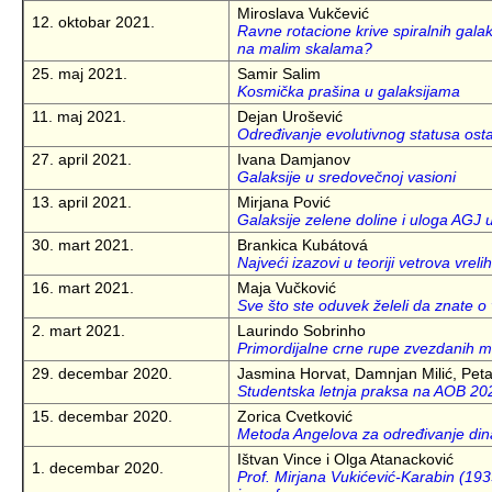
Miroslava Vukčević
12. oktobar 2021.
Ravne rotacione krive spiralnih gala
na malim skalama?
25. maj 2021.
Samir Salim
Kosmička prašina u galaksijama
11. maj 2021.
Dejan Urošević
Određivanje evolutivnog statusa ost
27. april 2021.
Ivana Damjanov
Galaksije u sredovečnoj vasioni
13. april 2021.
Mirjana Pović
Galaksije zelene doline i uloga AGJ u 
30. mart 2021.
Brankica Kubátová
Najveći izazovi u teoriji vetrova vrel
16. mart 2021.
Maja Vučković
Sve što ste oduvek želeli da znate o
2. mart 2021.
Laurindo Sobrinho
Primordijalne crne rupe zvezdanih 
29. decembar 2020.
Jasmina Horvat, Damnjan Milić, Peta
Studentska letnja praksa na AOB 20
15. decembar 2020.
Zorica Cvetković
Metoda Angelova za određivanje din
Ištvan Vince i Olga Atanacković
1. decembar 2020.
Prof. Mirjana Vukićević-Karabin (1933