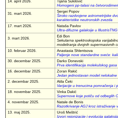
14. april 2026.
Tijana Šukilović
Homogeni pp-talasi na četvorodime
Sergei Popov
31. mart 2026.
Široko razdvojene astrometrijske d
karakteristike neutronskih zvezda
17. mart 2026.
Nataša Pavlov
Ultra-difuzne galaksije u IllustrisTN
Edi Bon
3. mart 2026.
Sekularna spektroskopska varijabilnost
modeliranja dvojnih supermasivnih c
10. februar 2026.
Anastasia Shlentsova
Paljenje nove standardne sveće: kal
30. decembar 2025.
Darko Donevski
Prva identifikacija molekulskog gas
16. decembar 2025.
Zoran Rakić
Jedan jednostavan model nelokalne d
2. decembar 2025.
Atila Čeki
Varijacije u trenucima pomračenja i
18. novembar 2025.
Vinka Dakić
Supernove koje potiču od odbeglih O
4. novembar 2025.
Natale de Bonis
Razotkrivanje AGJ kroz istraživanje
13. maj 2025.
Uroš Meštrić
Izvori rejonizacije i evolucija galak