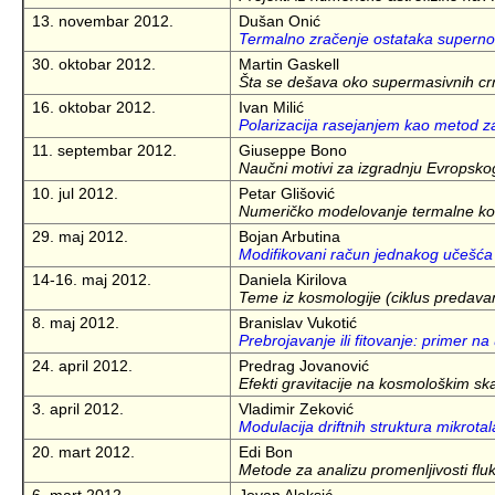
13. novembar 2012.
Dušan Onić
Termalno zračenje ostataka superno
30. oktobar 2012.
Martin Gaskell
Šta se dešava oko supermasivnih cr
16. oktobar 2012.
Ivan Milić
Polarizacija rasejanjem kao metod z
11. septembar 2012.
Giuseppe Bono
Naučni motivi za izgradnju Evropsko
10. jul 2012.
Petar Glišović
Numeričko modelovanje termalne kon
29. maj 2012.
Bojan Arbutina
Modifikovani račun jednakog učešća
14-16. maj 2012.
Daniela Kirilova
Teme iz kosmologije (ciklus predava
8. maj 2012.
Branislav Vukotić
Prebrojavanje ili fitovanje: primer n
24. april 2012.
Predrag Jovanović
Efekti gravitacije na kosmološkim s
3. april 2012.
Vladimir Zeković
Modulacija driftnih struktura mikrot
20. mart 2012.
Edi Bon
Metode za analizu promenljivosti fluks