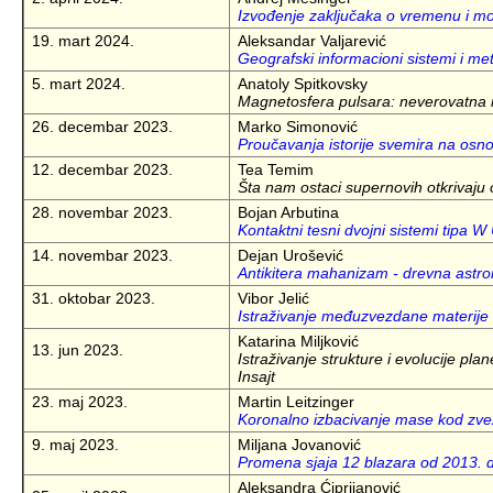
Izvođenje zaključaka o vremenu i mo
19. mart 2024.
Aleksandar Valjarević
Geografski informacioni sistemi i met
5. mart 2024.
Anatoly Spitkovsky
Magnetosfera pulsara: neverovatna
26. decembar 2023.
Marko Simonović
Proučavanja istorije svemira na osno
12. decembar 2023.
Tea Temim
Šta nam ostaci supernovih otkrivaju
28. novembar 2023.
Bojan Arbutina
Kontaktni tesni dvojni sistemi tipa W
14. novembar 2023.
Dejan Urošević
Antikitera mahanizam - drevna ast
31. oktobar 2023.
Vibor Jelić
Istraživanje međuzvezdane materije 
Katarina Miljković
13. jun 2023.
Istraživanje strukture i evolucije pl
Insajt
23. maj 2023.
Martin Leitzinger
Koronalno izbacivanje mase kod zv
9. maj 2023.
Miljana Jovanović
Promena sjaja 12 blazara od 2013. 
Aleksandra Ćiprijanović