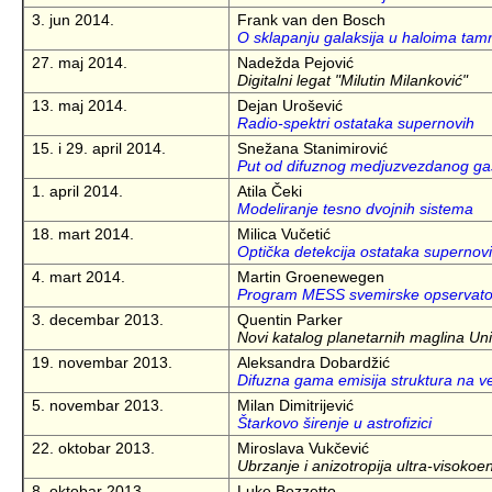
3. jun 2014.
Frank van den Bosch
O sklapanju galaksija u haloima tam
27. maj 2014.
Nadežda Pejović
Digitalni legat "Milutin Milanković"
13. maj 2014.
Dejan Urošević
Radio-spektri ostataka supernovih
15. i 29. april 2014.
Snežana Stanimirović
Put od difuznog medjuzvezdanog gasa
1. april 2014.
Atila Čeki
Modeliranje tesno dvojnih sistema
18. mart 2014.
Milica Vučetić
Optička detekcija ostataka supernovih
4. mart 2014.
Martin Groenewegen
Program MESS svemirske opservator
3. decembar 2013.
Quentin Parker
Novi katalog planetarnih maglina Uni
19. novembar 2013.
Aleksandra Dobardžić
Difuzna gama emisija struktura na v
5. novembar 2013.
Milan Dimitrijević
Štarkovo širenje u astrofizici
22. oktobar 2013.
Miroslava Vukčević
Ubrzanje i anizotropija ultra-visokoe
8. oktobar 2013.
Luke Bozzetto