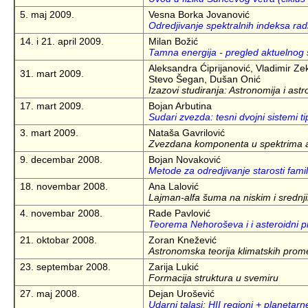
5. maj 2009.
Vesna Borka Jovanović
Odredjivanje spektralnih indeksa rad
14. i 21. april 2009.
Milan Božić
Tamna energija - pregled aktuelnog s
Aleksandra Ćiprijanović, Vladimir Ze
31. mart 2009.
Stevo Šegan, Dušan Onić
Izazovi studiranja: Astronomija i as
17. mart 2009.
Bojan Arbutina
Sudari zvezda: tesni dvojni sistemi
3. mart 2009.
Nataša Gavrilović
Zvezdana komponenta u spektrima ak
9. decembar 2008.
Bojan Novaković
Metode za odredjivanje starosti famil
18. novembar 2008.
Ana Lalović
Lajman-alfa šuma na niskim i sredn
4. novembar 2008.
Rade Pavlović
Teorema Nehoroševa i i asteroidni p
21. oktobar 2008.
Zoran Knežević
Astronomska teorija klimatskih prome
23. septembar 2008.
Zarija Lukić
Formacija struktura u svemiru
27. maj 2008.
Dejan Urošević
Udarni talasi: HII regioni + planetar