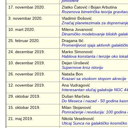
jonosfere
17. novembar 2020.
Zlatko Ćatović i Bojan Arbutina
Rozenova bimetrička teorija gravitaci
3. novembar 2020.
Vladimir Đošović
Značaj planetezimala za dopremanj
10. mart 2020.
Milena Jovanović
Dinamičko modelovanje bliskih galak
25. februar 2020.
Dragana Ilić
Promenljivost sjaja aktivnih galaktičk
24. decembar 2019.
Marko Simonović
Hablova konstanta i tenzije oko loka
10. decembar 2019.
Dejan Urošević
Supernove kroz istoriju
26. novembar 2019.
Nataša Bon
Kvazari sa visokom stopom akrecije
12. novembar 2019.
Ana Vudragović
Interesantan slučaj galaksije NGC 4
29. oktobar 2019.
Dušan Marčeta
Do Meseca i nazad - 50 godina kasn
15. oktobar 2019.
Milan Stojanović
Pomračenje i revolucija: 100 godina 
21. maj 2019.
Nikola Veselinović
Uticaj Sunca na galaktičko kosmičko