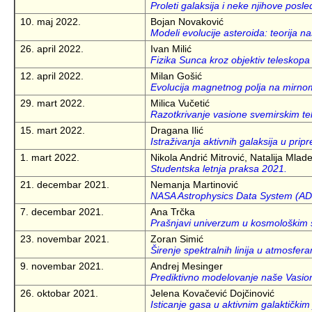
Proleti galaksija i neke njihove posle
10. maj 2022.
Bojan Novaković
Modeli evolucije asteroida: teorija 
26. april 2022.
Ivan Milić
Fizika Sunca kroz objektiv teleskop
12. april 2022.
Milan Gošić
Evolucija magnetnog polja na mirn
29. mart 2022.
Milica Vučetić
Razotkrivanje vasione svemirskim 
15. mart 2022.
Dragana Ilić
Istraživanja aktivnih galaksija u pri
1. mart 2022.
Nikola Andrić Mitrović, Natalija Mlad
Studentska letnja praksa 2021.
21. decembar 2021.
Nemanja Martinović
NASA Astrophysics Data System (ADS)
7. decembar 2021.
Ana Trčka
Prašnjavi univerzum u kosmološkim 
23. novembar 2021.
Zoran Simić
Širenje spektralnih linija u atmosfer
9. novembar 2021.
Andrej Mesinger
Prediktivno modelovanje naše Vasion
26. oktobar 2021.
Jelena Kovačević Dojčinović
Isticanje gasa u aktivnim galaktičkim 