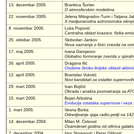
13. decembar 2005.
Brankica Šurlan
O atmosferskim modelima
22. novembar 2005.
Jelena Milogradov-Turin i Tatjana Ja
X medjunarodna astronomska olimpi
8. novembar 2005.
Luka Popović
Centralna oblast kvazara: fizika emi
25. oktobar 2005.
Slobodan Jankov
Nova saznanja o fizici zvezda na osn
17. maj 2005.
Ivana Damjanov
Globalno formiranje zvezda u spiral
26. april 2005.
Dragana Ilić
Osobine široko-linijske oblasti aktivn
12. april 2005.
Branislav Vukotić
Novi kandidati za ostatke supernov
29. mart 2005.
Ivan Bojičić
Obrada i analiza posmatranja sa ATCA 
15. mart 2005.
Bojan Arbutina
Evolucija ostataka supernova i vez
1. mart 2005.
Vesna Borka
Odredjivanje sjaja radio-petlji na 1
14. decembar 2004.
Milan M. Ćirković
Osamdeset godina od otkrica galaksi
7. decembar 2004.
Igor Stojanović i Petar Glišović