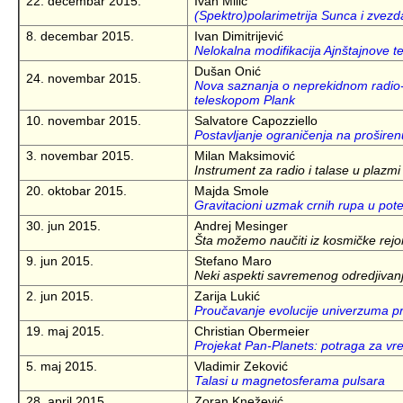
22. decembar 2015.
Ivan Milić
(Spektro)polarimetrija Sunca i zvezd
8. decembar 2015.
Ivan Dimitrijević
Nelokalna modifikacija Ajnštajnove teo
Dušan Onić
24. novembar 2015.
Nova saznanja o neprekidnom radio-
teleskopom Plank
10. novembar 2015.
Salvatore Capozziello
Postavljanje ograničenja na proširen
3. novembar 2015.
Milan Maksimović
Instrument za radio i talase u plazm
20. oktobar 2015.
Majda Smole
Gravitacioni uzmak crnih rupa u pote
30. jun 2015.
Andrej Mesinger
Šta možemo naučiti iz kosmičke rejo
9. jun 2015.
Stefano Maro
Neki aspekti savremenog odredjivanj
2. jun 2015.
Zarija Lukić
Proučavanje evolucije univerzuma p
19. maj 2015.
Christian Obermeier
Projekat Pan-Planets: potraga za vre
5. maj 2015.
Vladimir Zeković
Talasi u magnetosferama pulsara
28. april 2015.
Zoran Knežević