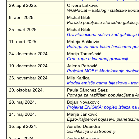
29. april 2025.
Olivera Latković
WUMaCat – katalog i statistike konta
8. april 2025.
Michal Bilek
Poreklo patuljaste sferoidne galaksij
25. mart 2025.
Michal Bilek
Gravitatiociona sočiva kod galaksija 
11. mart 2025.
Mateja Bošković
Potraga za ultra-lakim česticama po
24. decembar 2024.
Marija Tomašević
Crne rupe u kvantnoj gravitaciji
10. decembar 2024.
Jelena Petrović
Projekat MOBY: Modelovanje dvojnih 
26. novembar 2024.
Mile Karlica
Modeli emisije gama bljeskova - trenu
29. oktobar 2024.
Paula Sánchez Sáez
Potraga za različitim populacijam
28. maj 2024.
Bojan Novaković
Projekat ENIGMA: pogled izbliza na
14. maj 2024.
Marija Janković
Egzo-Kajperovi pojasevi: planetezimal
16. april 2024.
Aurellio Deandra
Sonifikacija u astronomiji
2. april 2024.
Andrej Mesinger