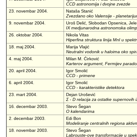
CCD astronomija i dvojne zvezde
23. novembar 2004.
Nataša Stanić
Zvezdano oko Valensije - planetarij
9. novembar 2004.
Uroš Delić, Slobodan Opsenica, Jele
IX medjunarodna astronomska olimp
26. oktobar 2004.
Nikola Vitas
Hiperfina struktura linija MnI u spek
18. maj 2004.
Marija Vlajić
Neutralni vodonik u haloima oko spira
4. maj 2004.
Milan M. Ćirković
Karterov argument, Fermijev paradoks
20. april 2004.
Igor Smolić
CCD - primene
6. april 2004.
Igor Smolić
CCD - karakteristike detektora
23. mart 2004.
Dejan Urošević
Σ - D relacija za ostatke supernovih iz
16. decembar 2003.
Stevo Šegan
O kalendarima
2. decembar 2003.
Edi Bon
Modeliranje centralnih regiona aktivn
18. novembar 2003.
Stevo Šegan
Labrouste-ove transformacije u spekt