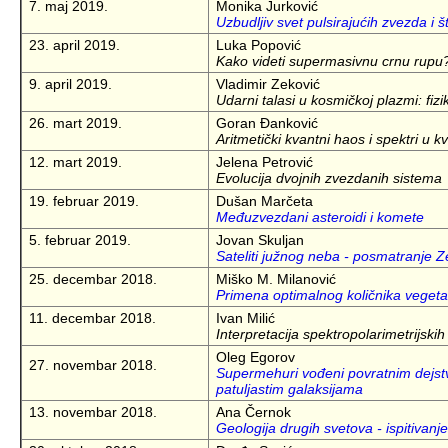
7. maj 2019.
Monika Jurković
Uzbudljiv svet pulsirajućih zvezda i
23. april 2019.
Luka Popović
Kako videti supermasivnu crnu rupu
9. april 2019.
Vladimir Zeković
Udarni talasi u kosmičkoj plazmi: fiz
26. mart 2019.
Goran Ðanković
Aritmetički kvantni haos i spektri u kv
12. mart 2019.
Jelena Petrović
Evolucija dvojnih zvezdanih sistema
19. februar 2019.
Dušan Marčeta
Međuzvezdani asteroidi i komete
5. februar 2019.
Jovan Skuljan
Sateliti južnog neba - posmatranje Z
25. decembar 2018.
Miško M. Milanović
Primena optimalnog količnika vegetac
11. decembar 2018.
Ivan Milić
Interpretacija spektropolarimetrijs
Oleg Egorov
27. novembar 2018.
Supermehuri vođeni povratnim dejstv
patuljastim galaksijama
13. novembar 2018.
Ana Černok
Geologija drugih svetova - ispitivanj