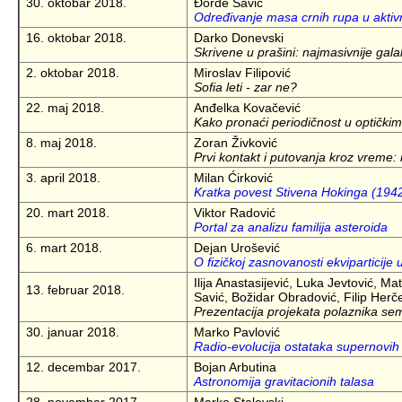
30. oktobar 2018.
Đorđe Savić
Određivanje masa crnih rupa u aktivn
16. oktobar 2018.
Darko Donevski
Skrivene u prašini: najmasivnije gal
2. oktobar 2018.
Miroslav Filipović
Sofia leti - zar ne?
22. maj 2018.
Anđelka Kovačević
Kako pronaći periodičnost u optičkim
8. maj 2018.
Zoran Živković
Prvi kontakt i putovanja kroz vreme: i
3. april 2018.
Milan Ćirković
Kratka povest Stivena Hokinga (194
20. mart 2018.
Viktor Radović
Portal za analizu familija asteroida
6. mart 2018.
Dejan Urošević
O fizičkoj zasnovanosti ekviparticije
Ilija Anastasijević, Luka Jevtović, Ma
13. februar 2018.
Savić, Božidar Obradović, Filip Herč
Prezentacija projekata polaznika sem
30. januar 2018.
Marko Pavlović
Radio-evolucija ostataka supernovih 
12. decembar 2017.
Bojan Arbutina
Astronomija gravitacionih talasa