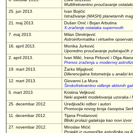
Multifrekventno proučavanje ostata
25. jun 2013.
Ivan Bojičić
Istraživanje (MASH) planetarnih mag
21. maj 2013.
Dušan Onić i Bojan Arbutina
X-zračenje ostataka supernovih
7. maj 2013.
Milan Dimitrijević
Astroinformatika i virtuelne opservato
16. april 2013.
Monika Jurković
Uporedno proučavanje pulsirajućih z
2. april 2013.
Ivan Milić, Irena Pirković i Olga Atan
Prenos zračenja u modernoj astrofizi
19. mart 2013.
Žarko Mijajlović
Diferencijalna fotometrija u analizi kr
12. mart 2013.
Giovanni La Mura
Širokofrekventno viđenje aktivnih gal
5. mart 2013.
Kristina Veljković
Neki aspekti modelovanja uzoraka i
25. decembar 2012.
Uredjivački odbor i autori
Promocija novog broja časopisa Serb
11. decembar 2012.
Tijana Prodanović
Bliski prolazi galaksija kao novi izvo
27. novembar 2012.
Miroslav Mićić
Projekti iz numeričke astrofizike na