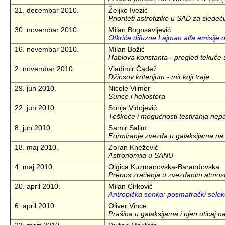
21. decembar 2010.
Željko Ivezić
Prioriteti astrofizike u SAD za sledeć
30. novembar 2010.
Milan Bogosavljević
Otkriće difuzne Lajman alfa emisije
16. novembar 2010.
Milan Božić
Hablova konstanta - pregled tekuće s
2. novembar 2010.
Vladimir Čadež
Džinsov kriterijum - mit koji traje
29. jun 2010.
Nicole Vilmer
Sunce i heliosfera
22. jun 2010.
Sonja Vidojević
Teškoće i mogućnosti testiranja nep
8. jun 2010.
Samir Salim
Formiranje zvezda u galaksijama n
18. maj 2010.
Zoran Knežević
Astronomija u SANU
4. maj 2010.
Olgica Kuzmanovska-Barandovska
Prenos zračenja u zvezdanim atmosfe
20. april 2010.
Milan Ćirković
Antropička senka: posmatrački selekci
6. april 2010.
Oliver Vince
Prašina u galaksijama i njen uticaj 