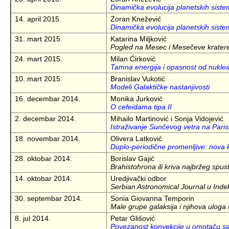
Dinamička evolucija planetskih sistem
14. april 2015.
Zoran Knežević
Dinamička evolucija planetskih siste
31. mart 2015.
Katarina Miljković
Pogled na Mesec i Mesečeve kratere
24. mart 2015.
Milan Ćirković
Tamna energija i opasnost od nukle
10. mart 2015.
Branislav Vukotić
Modeli Galaktičke nastanjivosti
16. decembar 2014.
Monika Jurković
O cefeidama tipa II
2. decembar 2014.
Mihailo Martinović i Sonja Vidojević
Istraživanje Sunčevog vetra na Parisk
18. novembar 2014.
Olivera Latković
Duplo-periodične promenljive: nova 
28. oktobar 2014.
Borislav Gajić
Brahistohrona ili kriva najbržeg spus
14. oktobar 2014.
Uredjivački odbor
Serbian Astronomical Journal u Indeks
30. septembar 2014.
Sonia Giovanna Temporin
Male grupe galaksija i njihova uloga u
8. jul 2014.
Petar Glišović
Povezanost konvekcije u omotaču s