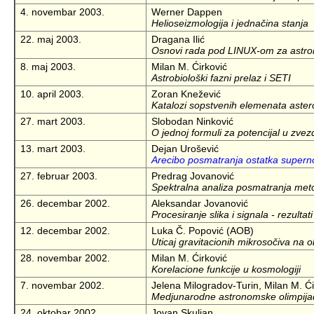
4. novembar 2003.
Werner Dappen
Helioseizmologija i jednačina stanja
22. maj 2003.
Dragana Ilić
Osnovi rada pod LINUX-om za astr
8. maj 2003.
Milan M. Ćirković
Astrobiološki fazni prelaz i SETI
10. april 2003.
Zoran Knežević
Katalozi sopstvenih elemenata aster
27. mart 2003.
Slobodan Ninković
O jednoj formuli za potencijal u zvez
13. mart 2003.
Dejan Urošević
Arecibo posmatranja ostatka supern
27. februar 2003.
Predrag Jovanović
Spektralna analiza posmatranja me
26. decembar 2002.
Aleksandar Jovanović
Procesiranje slika i signala - rezult
12. decembar 2002.
Luka Č. Popović (AOB)
Uticaj gravitacionih mikrosočiva na ob
28. novembar 2002.
Milan M. Ćirković
Korelacione funkcije u kosmologiji
7. novembar 2002.
Jelena Milogradov-Turin, Milan M. Ći
Medjunarodne astronomske olimpij
24. oktobar 2002.
Jovan Skuljan