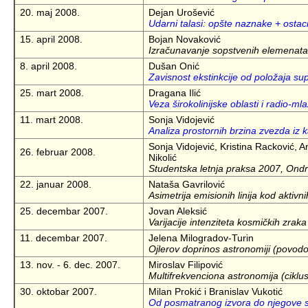
20. maj 2008.
Dejan Urošević
Udarni talasi: opšte naznake + ostac
15. april 2008.
Bojan Novaković
Izračunavanje sopstvenih elemenata
8. april 2008.
Dušan Onić
Zavisnost ekstinkcije od položaja sup
25. mart 2008.
Dragana Ilić
Veza širokolinijske oblasti i radio-m
11. mart 2008.
Sonja Vidojević
Analiza prostornih brzina zvezda iz 
Sonja Vidojević, Kristina Racković, 
26. februar 2008.
Nikolić
Studentska letnja praksa 2007, Ondr
22. januar 2008.
Nataša Gavrilović
Asimetrija emisionih linija kod aktivni
25. decembar 2007.
Jovan Aleksić
Varijacije intenziteta kosmičkih zraka
11. decembar 2007.
Jelena Milogradov-Turin
Ojlerov doprinos astronomiji (povod
13. nov. - 6. dec. 2007.
Miroslav Filipović
Multifrekvenciona astronomija (ciklu
30. oktobar 2007.
Milan Prokić i Branislav Vukotić
Od posmatranog izvora do njegove s