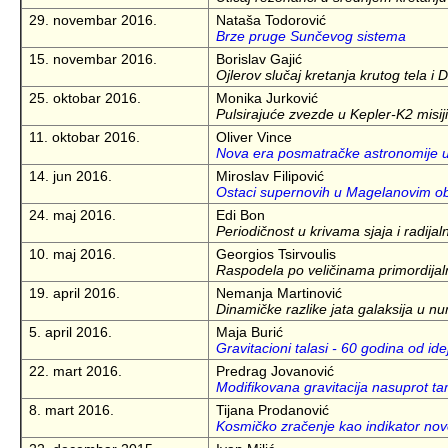
29. novembar 2016.
Nataša Todorović
Brze pruge Sunčevog sistema
15. novembar 2016.
Borislav Gajić
Ojlerov slučaj kretanja krutog tela i 
25. oktobar 2016.
Monika Jurković
Pulsirajuće zvezde u Kepler-K2 misiji
11. oktobar 2016.
Oliver Vince
Nova era posmatračke astronomije u 
14. jun 2016.
Miroslav Filipović
Ostaci supernovih u Magelanovim obl
24. maj 2016.
Edi Bon
Periodičnost u krivama sjaja i radijal
10. maj 2016.
Georgios Tsirvoulis
Raspodela po veličinama primordijal
19. april 2016.
Nemanja Martinović
Dinamičke razlike jata galaksija u n
5. april 2016.
Maja Burić
Gravitacioni talasi - 60 godina od id
22. mart 2016.
Predrag Jovanović
Modifikovana gravitacija nasuprot ta
8. mart 2016.
Tijana Prodanović
Kosmičko zračenje kao indikator nove f