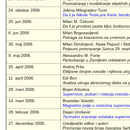
Posmatranja i modeliranje eliptičnih
24. oktobar 2006.
Jelena Milogradov-Turin
Da li je Nikola Tesla pre Karla Jan
20. jun 2006.
Milan M. Ćirković
Da li je proslost zaista kljuc buducnos
6. jun 2006.
Milan Bogosavljević
Potraga za kvazarima na crvenom 
30. maj 2006.
Milan Dimitrijević, Nada Pejović i Sl
Potpuno pomracenje Sunca 29. marta
9. maj 2006.
Alessandro M. Forte
Perturbacije u Zemljinim orbitalnim 
25. april 2006.
Andrej Prša
Eklipsne dvojne zvezde i njihova ulo
11. april 2006.
Edi Bon
Analiza uticaja akrecionog diska na pr
28. mart 2006.
Bojan Arbutina
Supernove, pulsari i rotacija zvezda-r
14. mart 2006.
Branislav Vukotić
Magnetno polje u ostacima supernovi
28. februar 2006.
Dejan Urošević
Termalno zracenje ostataka superno
27. decembar 2005.
Uredjivački odbor i autori
Promocija novog broja časopisa Serb