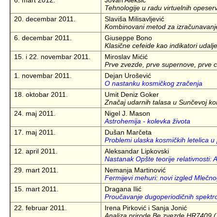
6. mart 2012.
Jovan Aleksić
Tehnologije u radu virtuelnih opeserv
20. decembar 2011.
Slaviša Milisavljević
Kombinovani metod za izračunavanje
6. decembar 2011.
Giuseppe Bono
Klasične cefeide kao indikatori udalje
15. i 22. novembar 2011.
Miroslav Mićić
Prve zvezde, prve supernove, prve 
1. novembar 2011.
Dejan Urošević
O nastanku kosmičkog zračenja
18. oktobar 2011.
Umit Deniz Goker
Značaj udarnih talasa u Sunčevoj koron
24. maj 2011.
Nigel J. Mason
Astrohemija - kolevka života
17. maj 2011.
Dušan Marčeta
Problemi ulaska kosmičkih letelica u
12. april 2011.
Aleksandar Lipkovski
Nastanak Opšte teorije relativnosti: Aj
29. mart 2011.
Nemanja Martinović
Fermijevi mehuri: novi izgled Mlečn
15. mart 2011.
Dragana Ilić
Proučavanje dugoperiodičnih spektro-
22. februar 2011.
Irena Pirković i Sanja Jonić
Analiza prirode Be zvezde HR7409 (