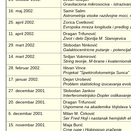
Gravitaciona mikrosociva - istrazivan
16. maj 2002.
Samir Salim
Astrometrija visoke razdvojne moci, 
25. april 2002.
Zorica Cvetković
Evropska mreza longituda i predlog 
11. april 2002.
Dragan Trifunović
Zivot i delo Djordja M. Stanojevica
29. mart 2002.
Slobodan Ninković
Galaktocentricne putanje - potencijal
14. mart 2002.
Srdjan Vukmirović
String teorije, M-brane i kvaternions
28. februar 2002.
Ištvan Vince
Projekat "Spektrofotometrija Sunca"
17. januar 2002.
Dejan Urošević
Problem statistickog izucavanja evol
27. decembar 2001.
Slobodan Jankov
Interferometrijsko-Dopler oslikavanj
20. decembar 2001.
Dragan Trifunović
Uspomene na akademika Vojislava V
6. decembar 2001.
Milan M. Ćirković
Ser Fred Hojl i nastanak hemijskih 
15. novembar 2001.
Maja Burić
Crne rupe i Hokingovo zračenje