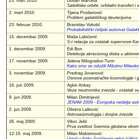
23. mart 2010.
Dušan Marčeta
Satelitske orbite, orbitalni transferi 
2. mart 2010.
Tijana Prodanović
Problem galaktičkog deuterijuma
23. februar 2010.
Branislav Vukotić
Probabilistički ćelijski automat Gala
15. decembar 2009.
Maša Lakićević
S-t relacija za ostatak supernove Ka
1. decembar 2009.
Edi Bon
Detekcija akrecionog diska u aktivnim 
17. novembar 2009.
Jelena Milogradov-Turin
Kako smo se odužili Milutinu Milanko
3. novembar 2009.
Predrag Jovanović
Osnove posmatračke kosmologije i g
16. jun 2009.
Aşkin Ankay
Veza neutronska zvezda - ostatak s
9. jun 2009.
Milan Dimitrijević
JENAM 2009 - Evropska nedelja astro
2. jun 2009.
Olivera Latković
Astroseizmologija i dvojne zvezde
26. maj 2009.
Vibor Jelić
Prva svetlost Svemira gledana oko
12-15. maj 2009.
Milan Maksimović
Uvod u fiziku Sunčevog vetra (ciklus