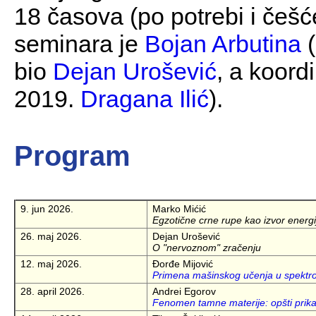
18 časova (po potrebi i češć
seminara je
Bojan Arbutina
(
bio
Dejan Urošević
, a koord
2019.
Dragana Ilić
).
Program
9. jun 2026.
Marko Mićić
Egzotične crne rupe kao izvor energ
26. maj 2026.
Dejan Urošević
O "nervoznom" zračenju
12. maj 2026.
Đorđe Mijović
Primena mašinskog učenja u spektrop
28. april 2026.
Andrei Egorov
Fenomen tamne materije: opšti prikaz