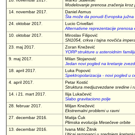
28. novembar 2017.
Marko Stalevski
Modelovanje prenosa zračenja kroz
14. novembar 2017.
Daniel Asmus
Šta može da ponudi Evropska južna ops
24. oktobar 2017.
Lucio Crivellari
Alternativne reprezentacije prenosa
10. oktobar 2017.
Miroslav Filipović
SN1054, crkva i tajna novčića imper
23. maj 2017.
Zoran Knežević
YORP strukture u asteroidnim famili
9. maj 2017.
Milan Stojanović
Jedan novi pogled na kretanje zvezd
18. april 2017.
Luka Popović
Spektropolarizacija - novi pogled u c
4. april 2017.
Petar Kostić
Struktura medjuzvezdane sredine i r
14. i 21. mart 2017.
Ilija Lukačević
Slabo gravitaciono polje
28. februar 2017.
Miljan Knežević
Ekstremalni problemi u ravni
27. decembar 2016.
Matija Ćuk
Plimska evolucija Mesečeve orbite
13. decembar 2016.
Ivana Milić Žitnik
Uticaj rezonanci u srednjem kretanj