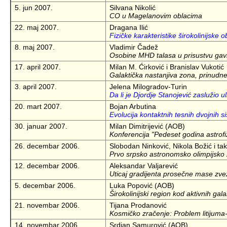
5. jun 2007.
Silvana Nikolić
CO u Magelanovim oblacima
22. maj 2007.
Dragana Ilić
Fizičke karakteristike širokolinijske o
8. maj 2007.
Vladimir Čadež
Osobine MHD talasa u prisustvu gavi
17. april 2007.
Milan M. Ćirković i Branislav Vukotić
Galaktička nastanjiva zona, prinudne 
3. april 2007.
Jelena Milogradov-Turin
Da li je Djordje Stanojević zaslužio 
20. mart 2007.
Bojan Arbutina
Evolucija kontaktnih tesnih dvojnih 
30. januar 2007.
Milan Dimitrijević (AOB)
Konferencija "Pedeset godina astrofi
26. decembar 2006.
Slobodan Ninković, Nikola Božić i ta
Prvo srpsko astronomsko olimpijsko 
12. decembar 2006.
Aleksandar Valjarević
Uticaj gradijenta prosečne mase zvez
5. decembar 2006.
Luka Popović (AOB)
Širokolinijski region kod aktivnih gala
21. novembar 2006.
Tijana Prodanović
Kosmičko zračenje: Problem litijuma-
14. novembar 2006.
Srdjan Samurović (AOB)