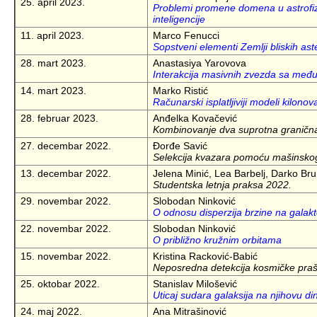
25. april 2023.
Problemi promene domena u astrofiz
inteligencije
11. april 2023.
Marco Fenucci
Sopstveni elementi Zemlji bliskih aste
28. mart 2023.
Anastasiya Yarovova
Interakcija masivnih zvezda sa me
14. mart 2023.
Marko Ristić
Računarski isplatljiviji modeli kilon
28. februar 2023.
Anđelka Kovačević
Kombinovanje dva suprotna granična
27. decembar 2022.
Đorđe Savić
Selekcija kvazara pomoću mašinsko
13. decembar 2022.
Jelena Minić, Lea Barbelj, Darko Bru
Studentska letnja praksa 2022.
29. novembar 2022.
Slobodan Ninković
O odnosu disperzija brzine na galak
22. novembar 2022.
Slobodan Ninković
O približno kružnim orbitama
15. novembar 2022.
Kristina Racković-Babić
Neposredna detekcija kosmičke praši
25. oktobar 2022.
Stanislav Milošević
Uticaj sudara galaksija na njihovu di
24. maj 2022.
Ana Mitrašinović