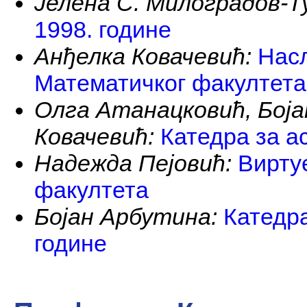
Јелена С. Милоградов-Т
1998. године
Анђелка Ковачевић:
Насл
Математичког факултета
Олга Атанацковић, Боја
Ковачевић:
Катедра за а
Надежда Пејовић:
Вирту
факултета
Бојан Арбутина:
Катедра
године