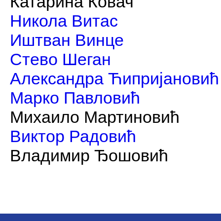
Катарина Ковач
Никола Витас
Иштван Винце
Стево Шеган
Александра Ћипријановић
Марко Павловић
Михаило Мартиновић
Виктор Радовић
Владимир Ђошовић