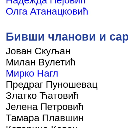
Надежда Пејовић
Олга Атанацковић
Бивши чланови и са
Јован Скуљан
Милан Вулетић
Мирко Нагл
Предраг Пуношевац
Златко Ћатовић
Јелена Петровић
Тамара Плавшин