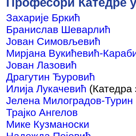
Професори Катедре у
Захарије Бркић
Бранислав Шеварлић
Јован Симовљевић
Мирјана Вукићевић-Караб
Јован Лазовић
Драгутин Ђуровић
Илија Лукачевић
(Катедра 
Јелена Милоградов-Турин
Трајко Ангелов
Мике Кузманоски